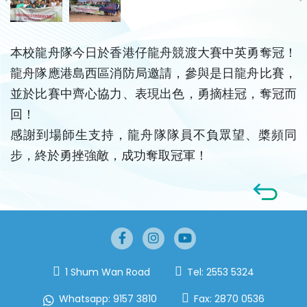
本校龍舟隊今日於香港仔龍舟競渡大賽中英勇奪冠！
龍舟隊應港島西區消防局邀請，參與是日龍舟比賽，
並於比賽中齊心協力、表現出色，勇摘桂冠，奪冠而
回！
感謝到場師生支持，龍舟隊隊員不負眾望、槳頻同
步，終於勇挫強敵，成功奪取冠軍！
1 Shum Wan Road
Tel:
2553 5324
Whatsapp:
9157 3810
Fax:
2870 0536