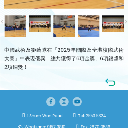
中國武術及獅藝隊在「2025年國際及全港校際武術
大賽」中表現優異，總共獲得了6項金獎、6項銀獎和
2項銅獎！
1 Shum Wan Road
Tel:
2553 5324
Whatsapp:
9157 3810
Fax:
2870 0536