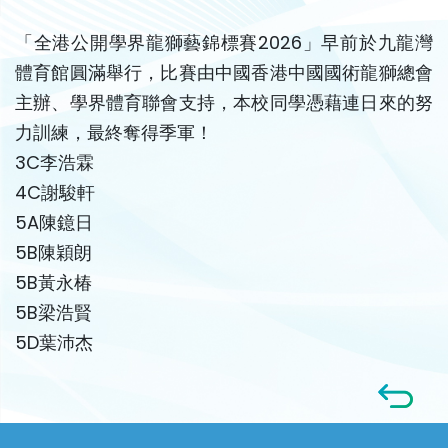
「全港公開學界龍獅藝錦標賽2026」早前於九龍灣
體育館圓滿舉行，比賽由中國香港中國國術龍獅總會
主辦、學界體育聯會支持，本校同學憑藉連日來的努
力訓練，最終奪得季軍！
3C李浩霖
4C謝駿軒
5A陳鐿日
5B陳穎朗
5B黃永椿
5B梁浩賢
5D葉沛杰