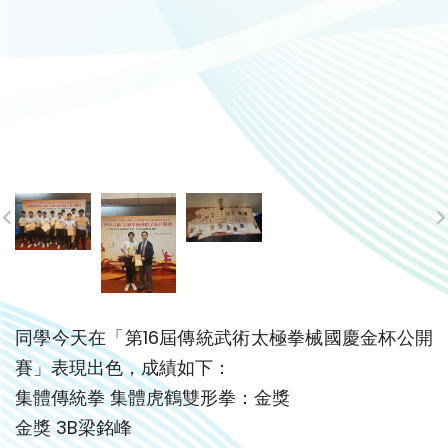
同學今天在「第16屆傳統武術太極拳械國慶金杯公開
賽」表現出色，成績如下：
集體傳統拳 集體虎鶴雙形拳：金獎
金獎 3B梁銘峰