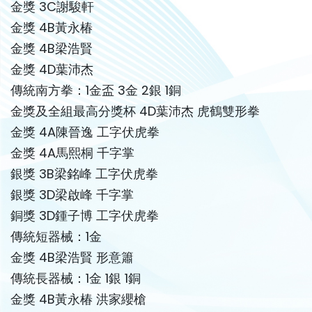
金獎 3C謝駿軒
金獎 4B黃永椿
金獎 4B梁浩賢
金獎 4D葉沛杰
傳統南方拳：1金盃 3金 2銀 1銅
金獎及全組最高分獎杯 4D葉沛杰 虎鶴雙形拳
金獎 4A陳晉逸 工字伏虎拳
金獎 4A馬熙桐 千字掌
銀獎 3B梁銘峰 工字伏虎拳
銀獎 3D梁啟峰 千字掌
銅獎 3D鍾子博 工字伏虎拳
傳統短器械：1金
金獎 4B梁浩賢 形意簫
傳統長器械：1金 1銀 1銅
金獎 4B黃永椿 洪家纓槍