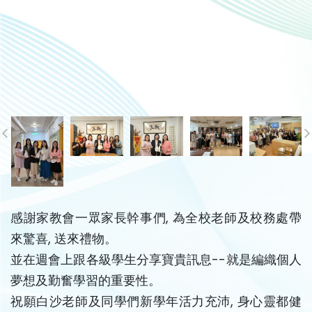
感謝家教會一眾家長幹事們, 為全校老師及校務處帶
來驚喜, 送來禮物。
並在週會上跟各級學生分享寶貴訊息--就是編織個人
夢想及勤奮學習的重要性。
祝願白沙老師及同學們新學年活力充沛, 身心靈都健