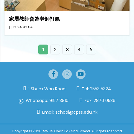
家展教師會為老師打氣
2024-09-04
1
2
3
4
5
1 Shum Wan Road
Tel:
2553 5324
Whatsapp:
9157 3810
Fax:
2870 0536
Email:
school@cpss.edu.hk
Copyright © 2026. SWCS Chan Pak Sha School. All rights reserved.