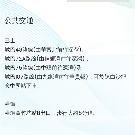
公共交通
巴士
城巴48路線(由華富北前往深灣)、
城巴72A路線(由銅鑼灣前往深灣) 、
城巴75路線(由中環前往深灣)及
城巴107路線(由九龍灣前往華貴邨)，可於陳白沙紀
念中學站下車。
港鐵
港鐵黃竹坑站B出口，步行大約5分鐘。