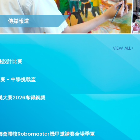
傳媒報道
VIEW ALL+
畫設計比賽
賽 - 中學挑戰盃
大賽2026奪得銅奬
會聯校Robomaster機甲邀請賽全場季軍