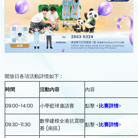
開放日各項活動詳情如下：
時間
活動內容
內容
09:00-14:00
小學籃球邀請賽
點擊 <
比賽詳情
>
數學建模全港抗震聯
09:30-11:30
點擊 <
比賽詳情
>
賽 (南區)