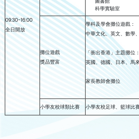
圖書館
科學實驗室
09:30-16:00
學科及學會攤位遊戲：
全日開放
中華文化、英文、數學
攤位遊戲
「衝出香港」主題攤位
獎品豐富
英國、德國、日本、馬
家長教師會攤位
小學友校球類比賽
小學友校足球、籃球比