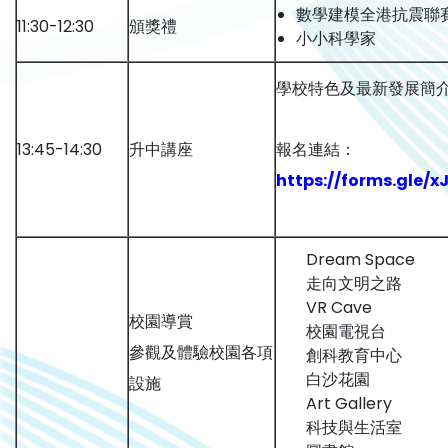
數學建模全港抗震聯賽
11:30-12:30
頒獎禮
小小科學家
學校特色及最新發展簡
13:45-14:30
升中講座
報名連結：
https://forms.gle/
Dream Space
走向文明之路
VR Cave
校園導賞
校園電視台
參觀及體驗校園各項
創科教育中心
白沙花園
設施
Art Gallery
科技與生活室