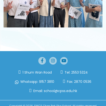
1 Shum Wan Road
Tel:
2553 5324
Whatsapp:
9157 3810
Fax:
2870 0536
Email:
school@cpss.edu.hk
Copyright © 2026. SWCS Chan Pak Sha School. All rights reserved.