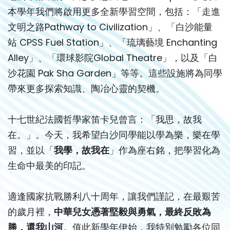
本學年我們將啟用更多全新學習空間，包括：「走進
文明之路Pathway to Civilization」、「白沙能量
站 CPSS Fuel Station」、「琉璃藝境 Enchanting
Alley」、「環球影院Global Theatre」，以及「白
沙花園 Pak Sha Garden」等等。這些設施將為同學
帶來更多探索知識、陶冶心靈的契機。
十七世紀法國哲學家笛卡兒曾言：「我思，故我
在。」。今天，我希望白沙同學能以學為樂，樂在學
習，並以「
我學，故我在
」作為座右銘，把學習化為
生命中最美的印記。
適逢國家抗戰勝利八十周年，讓我們謹記，在最艱苦
的歲月裡，
中華兒女憑著堅毅與勇氣，最終反敗為
勝，還我山河
。值此新學年伊始，我特別勉勵各位同