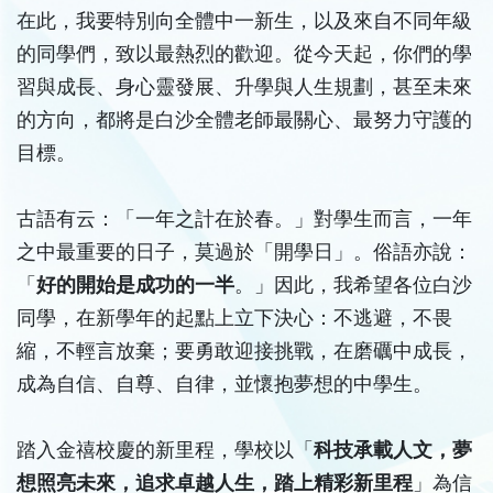
在此，我要特別向全體中一新生，以及來自不同年級
的同學們，致以最熱烈的歡迎。從今天起，你們的學
習與成長、身心靈發展、升學與人生規劃，甚至未來
的方向，都將是白沙全體老師最關心、最努力守護的
目標。
古語有云：「一年之計在於春。」對學生而言，一年
之中最重要的日子，莫過於「開學日」。俗語亦說：
「
好的開始是成功的一半
。」因此，我希望各位白沙
同學，在新學年的起點上立下決心：不逃避，不畏
縮，不輕言放棄；要勇敢迎接挑戰，在磨礪中成長，
成為自信、自尊、自律，並懷抱夢想的中學生。
踏入金禧校慶的新里程，學校以「
科技承載人文，夢
想照亮未來，追求卓越人生，踏上精彩新里程
」為信