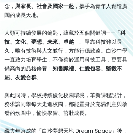
念，
與家長、社會及國家一起
，攜手為青年人創造廣
闊的成長天地。
人類可持續發展的鑰匙，蘊藏於五個關鍵詞——「
科
技、文化、夢想、未來、卓越
」。單靠科技難以長
久，唯有技術與人文並行，方能行穩致遠。白沙中學
一直致力培育學生，不僅善於運用科技工具，更要具
備高尚的品格修養：
知書識禮、仁愛包容、堅毅不
屈、友愛合群
。
與此同時，學校持續優化校園環境，革新課程設計，
務求讓同學每天走進校園，都能置身於充滿創意與啟
發的氛圍中，愉快學習、茁壯成長。
繼去年落成的「白沙夢想天地 Dream Space」後，