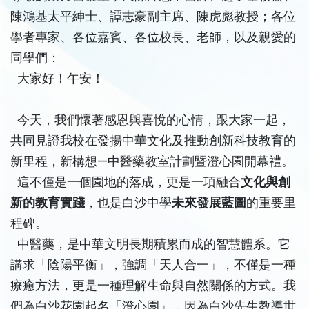
陳鴻基太平紳士、譚志豪副主席、陳虎彪教授；各位
學者專家、各位嘉賓、各位校長、老師，以及親愛的
同學們：
大家好！午安！
今天，我們懷著感恩與喜悅的心情，跟大家一起，
共同見證我校在發揚中華文化及推動創新科技教育的
新里程，新構想—中醫藥教室計劃暨澄心園開幕禮。
這不僅是一個園地的落成，更是一項融合
文化與創
新的教育實踐
，也是白沙中學
未來發展藍圖
的重要里
程碑。
中醫藥，是中華文明長期積累而成的智慧體系。它
講求「陰陽平衡」，強調「天人合一」，不僅是一種
療癒方法，更是一種理解生命與自然關係的方式。我
們為白沙花園起名「澄心園」，因為白沙先生教導世