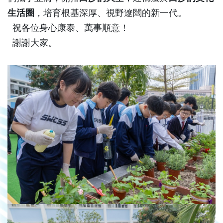
生活圈
，培育根基深厚、視野遼闊的新一代。
祝各位身心康泰、萬事順意！
謝謝大家。