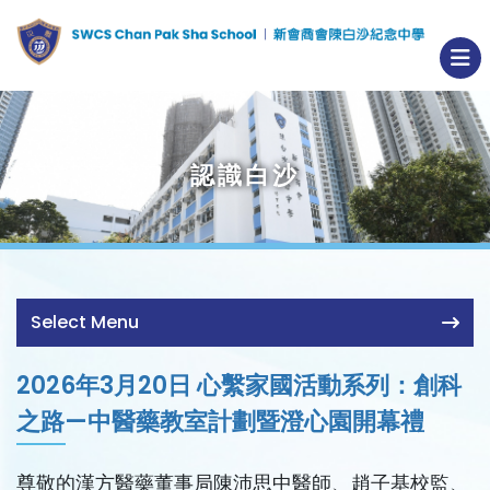
認識白沙
Select Menu
2026年3月20日 心繫家國活動系列：創科
之路—中醫藥教室計劃暨澄心園開幕禮
尊敬的漢方醫藥董事局陳沛思中醫師、趙子基校監、