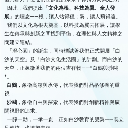
因此，我們提出「
文化為根、科技為翼、全人發
展
」的理念——根，讓人站得穩；翼，讓人飛得遠。
我們以文化為根去奠基，以科技為翼去拓展，讓學
生在傳承與創新之間找到平衡，在理性與人文精神之
間建立連結。
「澄心園」的誕生，同時標誌著我們正式開展「白
沙的天空」及「白沙文化生活圈」的計劃。而白沙的
天空，正象徵著我們的兩位吉祥物——*白鶴與沙鷗
*。
白鶴
，象徵高潔與承傳，代表我們對品格修養的重
視；
沙鷗
，象徵自由與探索，代表我們對創新精神與廣
闊視野的追求。
一靜一動，一承一創，正如白沙教育的雙翼——既立
足傳統，也擁抱未來。