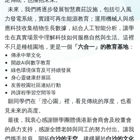
未來，我們將逐步發展智慧農莊設施，包括引入風
力發電系統，實踐可再生能源教育；運用機械人與感
應科技收集植物生長數據，結合人工智能分析，讓學
生在真實場景中理解科技如何服務自然與生活。這裡
不只是種植園地，更是一個
「六合一」的教育基地
：
傳承中華文化
開啟AI與數字教育
綠色環境保育及可持續發展
身心靈健康舒展區
友善校園社區連結行動
跨課程學習空間等等
願同學們在「澄心園」裡，看見傳統的厚度，也看
見未來的高度。
最後，我衷心感謝辦學團體僑港新會商會及校董會
的鼎力支持，感謝全體老師與同工的努力付出。讓我
們攜手並肩，開拓
白沙的天空
，建構屬於
白沙的文化