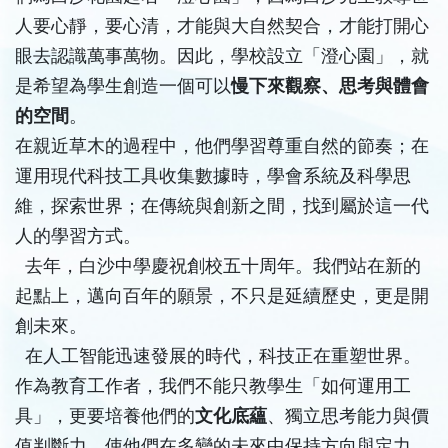
人要心靜，要心清，才能與大自然契合，才能打開心
眼去認識萬事萬物。因此，學校設立「澄心園」，就
是希望為學生創造一個可以
慢下來觀察、思考與體會
的空間
。
在親近草木的過程中，他們學習尊重自然的節奏；在
運用現代科技工具收集數據時，學會系統及科學思
維，探索世界；在傳統與創新之間，找到屬於這一代
人的學習方式。
去年，白沙中學慶祝創校五十周年。我們站在新的
起點上，邁向百年的願景，不只是延續歷史，更是開
創未來。
在人工智能迅速發展的時代，科技正在重塑世界。
作為教育工作者，我們不能只教學生「如何運用工
具」，更要培養他們的
文化底蘊
、獨立思考能力與價
值判斷力，使他們在多變的未來中保持方向與定力。