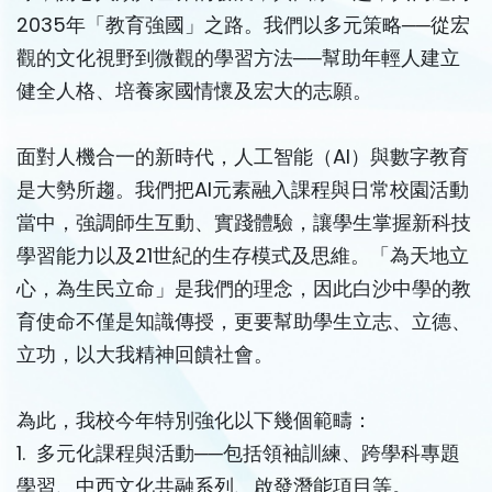
2035年「教育強國」之路。我們以多元策略──從宏
觀的文化視野到微觀的學習方法──幫助年輕人建立
健全人格、培養家國情懷及宏大的志願。
面對人機合一的新時代，人工智能（AI）與數字教育
是大勢所趨。我們把AI元素融入課程與日常校園活動
當中，強調師生互動、實踐體驗，讓學生掌握新科技
學習能力以及21世紀的生存模式及思維。「為天地立
心，為生民立命」是我們的理念，因此白沙中學的教
育使命不僅是知識傳授，更要幫助學生立志、立德、
立功，以大我精神回饋社會。
為此，我校今年特別強化以下幾個範疇：
1. 多元化課程與活動──包括領袖訓練、跨學科專題
學習、中西文化共融系列、啟發潛能項目等。