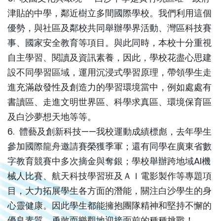
津貼的中學，鄰近樹立多間國際學校。我們利用這個
優勢，與社區及鄰校共同舉辦學界活動、灣區科技賽
事、國家安全教育等項目。與此同時，本校十分重視
自主學習、閱讀及資訊素養，因此，學校花盡心思建
設不同學習區域，運用沉浸式學習原理，帶領學生走
進充滿啟發性及創造力的學習環境當中，例如處處有
書讀區、走進文明世界區、科學求真區、環境保育區
及白沙夢想天地等等。
6. 體藝及創新科技——我校運動成績標彪，去年學生
參加國際龍舟邀請賽榮獲季軍；還有同學在廣東省數
字教育競賽中多次摘金與奪銀；學校舉辦跨地域AI機
械人比賽、航天科技學習班及ＡＩ電影製作等專題項
目，大力拓展學生各方面的潛能，關注白沙學生的身
心靈健康。因此學生都能擁抱團隊精神和堅持不懈的
優良素質，勇敢而樂觀地迎接面前的種種挑戰！