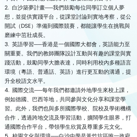
2. 白沙築夢計畫──我們鼓勵每位同學訂立個人夢
想，並提供實踐平台，從課堂討論到實地考察，從公
開試（DSE）準備到國際競賽，都能讓學生在挑戰與
磨練中茁壯成長。
3. 英語學習──香港是一個國際大都會，英語能力至
關重要。我們的教師團隊設計互動與有趣的課堂與實
踐活動，鼓勵同學大膽表達，同時利用校內多種語言
環境（粵語、普通話、英語）進行更互動的溝通，提
升全校語文水平。
4. 國際交流──每年我們都邀請外地學生來校上課，
例如德國、巴西等地，共同參與文化分享和課堂學
習。此外，我們也與多所國際學校、院校及學術機構
合作，透過跨地交流及學習活動，擴闊學生眼界，打
通國際合作平台，帶領學生欣賞及尊重多元文化。
5. 校園文化與環境──白沙中學是黃竹坑區唯一政府