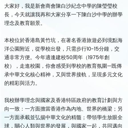
大家好，我是新會商會陳白沙紀念中學的陳瑩瑩校
長，今天就讓我再和大家分享一下陳白沙中學的辦學
理念及教育願景。
本校位於香港島黃竹坑，在著名香港旅遊必到境點海
洋公園附近，從學校出發，只需步行10-15分鐘，交
通非常方便。今年適逢建校50周年（1975年創
校），走進校園，你會感受到學校的教育氛圍—既傳
承中華文化核心精神，又與世界接軌，呈現多元文化
的精彩與活力。
我校辦學理念與國家及香港特區政府的教育計劃與方
向一致：一方面擔當香港作為內地、世界的橋梁；另
一方面承載並弘揚中華文化的精髓；帶領學生放眼全
球，關心人類與世界的發展，與國家一起，共同邁向