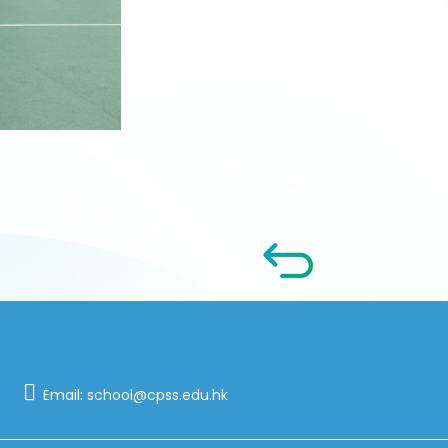
Email:
school@cpss.edu.hk