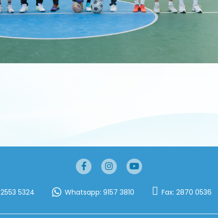
:
2553 5324
Whatsapp:
9157 3810
Fax:
2870 0536