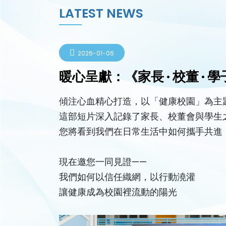
LATEST NEWS
2026-01-06
暖心呈獻：《家長 · 校董 
傾注心血精心打造，以「健康校園」為主
這部短片深入記錄了家長、校董會與學生
您將看到我們在日常生活中如何攜手共進
現在邀您一同見證——
我們如何以信任織網，以行動澆灌
讓健康成為校園裡流動的陽光