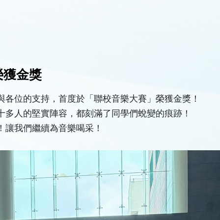
榮獲金獎
與各位的支持，首度於「聯校音樂大賽」榮獲金獎！
十多人的堅實陣容，都刻滿了同學們蛻變的痕跡！
！讓我們繼續為音樂喝采！