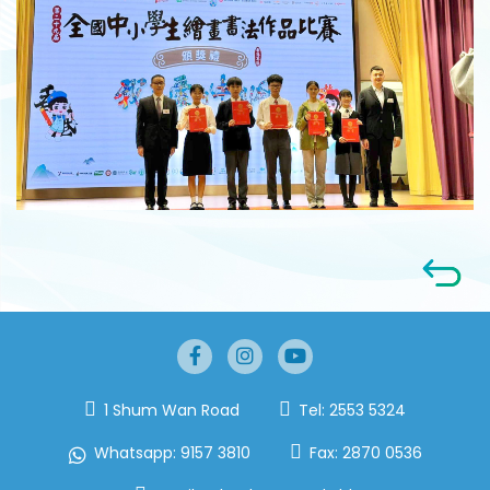
1 Shum Wan Road
Tel:
2553 5324
Whatsapp:
9157 3810
Fax:
2870 0536