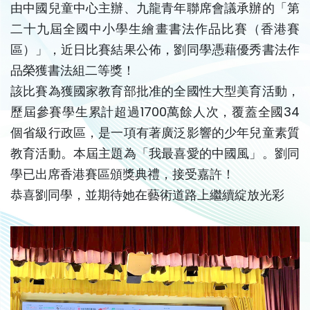
由中國兒童中心主辦、九龍青年聯席會議承辦的「第
二十九屆全國中小學生繪畫書法作品比賽（香港賽
區）」，近日比賽結果公佈，劉同學憑藉優秀書法作
品榮獲書法組二等獎！
該比賽為獲國家教育部批准的全國性大型美育活動，
歷屆參賽學生累計超過1700萬餘人次，覆蓋全國34
個省級行政區，是一項有著廣泛影響的少年兒童素質
教育活動。本屆主題為「我最喜愛的中國風」。劉同
學已出席香港賽區頒獎典禮，接受嘉許！
恭喜劉同學，並期待她在藝術道路上繼續綻放光彩