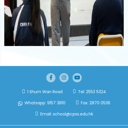
1 Shum Wan Road
Tel:
2553 5324
Whatsapp:
9157 3810
Fax:
2870 0536
Email:
school@cpss.edu.hk